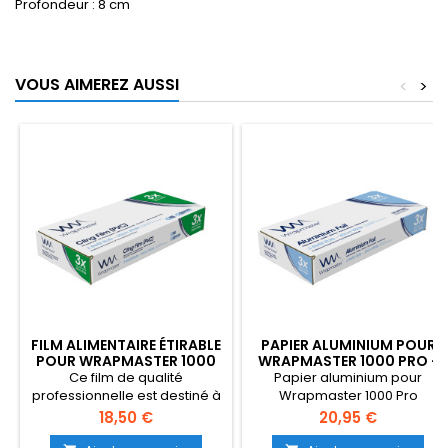
Profondeur : 8 cm
VOUS AIMEREZ AUSSI
<
>
FILM ALIMENTAIRE ÉTIRABLE
PAPIER ALUMINIUM POUR
POUR WRAPMASTER 1000
WRAPMASTER 1000 PRO -
PRO - 31C78
34C27
Ce film de qualité
Papier aluminium pour
professionnelle est destiné à
Wrapmaster 1000 Pro
être utilisé dans le dévidoir
Prix
Prix
18,50 €
20,95 €
Wrapmaster 1000 Pro et