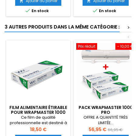
chaque rouleau est fourni
Ajouter au panier
Ajouter au panier


avec son embout noir


En stock
En stock
indispensable au bon
fonctionnement du dévidoir.
3 AUTRES PRODUITS DANS LA MÊME CATÉGORIE :
>
<
Prix réduit
- 10,00 €
FILM ALIMENTAIRE ÉTIRABLE
PACK WRAPMASTER 1000
POUR WRAPMASTER 1000
PRO
PRO - 31C78
Ce film de qualité
OFFRE A QUANTITÉ TRÈS
professionnelle est destiné à
LIMITÉE...
être utilisé dans le dévidoir
Prix
Prix
Prix
18,50 €
56,95 €
66,95 €
Wrapmaster 1000 Pro et