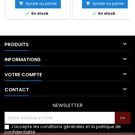
de
chaque rouleau est fourni
Ajouter au panier
Ajouter au panier


avec son embout noir
base


En stock
En stock
indispensable au bon
fonctionnement du dévidoir.

PRODUITS

INFORMATIONS

VOTRE COMPTE

CONTACT
NEWSLETTER
J'accepte les conditions générales et la politique de
confidentialité