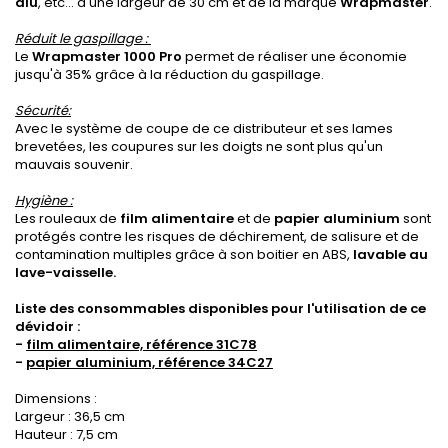
alu
, etc... d'une largeur de 30 cm et de la marque
Wrapmaster
.
Réduit le gaspillage :
Le
Wrapmaster 1000 Pro
permet de réaliser une économie
jusqu'à 35% grâce à la réduction du gaspillage.
Sécurité:
Avec le système de coupe de ce distributeur et ses lames
brevetées, les coupures sur les doigts ne sont plus qu'un
mauvais souvenir.
Hygiène :
Les rouleaux de
film alimentaire
et de
papier aluminium
sont
protégés contre les risques de déchirement, de salisure et de
contamination multiples grâce à son boitier en ABS,
lavable au
lave-vaisselle.
Liste des consommables disponi
b
les pour l'utilisation de ce
dévidoir :
-
film alimentaire, référence 31C78
-
papier aluminium, référence 34C27
Dimensions :
Largeur : 36,5 cm
Hauteur : 7,5 cm