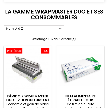
LA GAMME WRAPMASTER DUO ET SES
CONSOMMABLES

Nom, A à Z
Affichage 1-5 de 5 article(s)
Prix réduit
-5%
DÉVIDOIR WRAPMASTER
FILM ALIMENTAIRE
DUO - 2 DÉROULEURS EN 1
ÉTIRABLE POUR
- 63M50
WRAPMASTER 4500 -
Economie et gain de place
Ce film de qualité
31C62