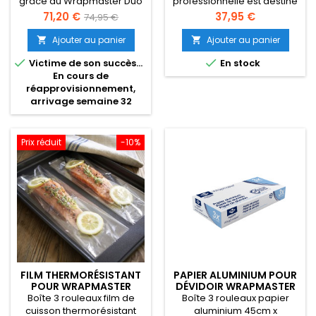
grâce au Wrapmaster Duo
professionnelle est destiné
distribue 2 rouleaux
à être utilisé dans le
Prix
Prix
Prix
71,20 €
37,95 €
74,95 €
dévidoir Wrapmaster 4500
de
et chaque rouleau est
Ajouter au panier
Ajouter au panier


base
fourni avec son embout


Victime de son succès...
En stock
noir indispensable au bon
En cours de
fonctionnement du
réapprovisionnement,
dévidoir.
arrivage semaine 32
Prix réduit
-10%
FILM THERMORÉSISTANT
PAPIER ALUMINIUM POUR
POUR WRAPMASTER
DÉVIDOIR WRAPMASTER
4500 - 31C10
4500 - 24C90
Boîte 3 rouleaux film de
Boîte 3 rouleaux papier
cuisson thermorésistant
aluminium 45cm x