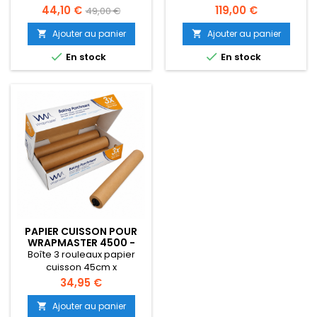
pour papilloteOffert : 300
200mWrapmaster 4500 et
Prix
Prix
Prix
44,10 €
119,00 €
49,00 €
liens jetables par carton
Wrapmaster DUOQualité
de
professionnelle
Ajouter au panier
Ajouter au panier


base


En stock
En stock
PAPIER CUISSON POUR
WRAPMASTER 4500 -
21C32
Boîte 3 rouleaux papier
cuisson 45cm x
50mWrapmaster
Prix
34,95 €
4500Qualité
professionnelle
Ajouter au panier
