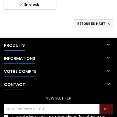

En stock
RETOUR EN HAUT


PRODUITS

INFORMATIONS

VOTRE COMPTE

CONTACT
NEWSLETTER
J'accepte les conditions générales et la politique de