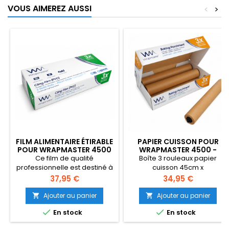
VOUS AIMEREZ AUSSI
<
>
FILM ALIMENTAIRE ÉTIRABLE
PAPIER CUISSON POUR
POUR WRAPMASTER 4500
WRAPMASTER 4500 -
- 31C62
21C32
Ce film de qualité
Boîte 3 rouleaux papier
professionnelle est destiné à
cuisson 45cm x
être utilisé dans le dévidoir
50mWrapmaster
Prix
Prix
37,95 €
34,95 €
Wrapmaster 4500 et chaque
4500Qualité professionnelle
rouleau est fourni avec son
Ajouter au panier
Ajouter au panier


embout noir indispensable


En stock
En stock
au bon fonctionnement du
dévidoir.