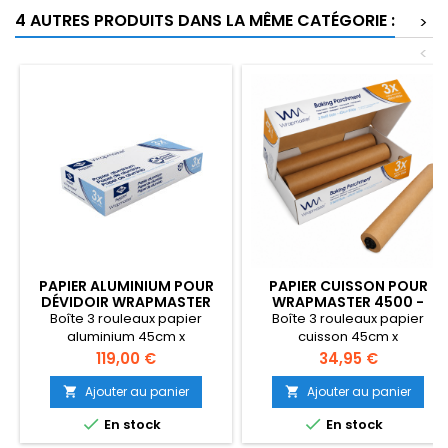
4 AUTRES PRODUITS DANS LA MÊME CATÉGORIE :
>
<
PAPIER ALUMINIUM POUR
PAPIER CUISSON POUR
DÉVIDOIR WRAPMASTER
WRAPMASTER 4500 -
4500 - 24C90
21C32
Boîte 3 rouleaux papier
Boîte 3 rouleaux papier
aluminium 45cm x
cuisson 45cm x
200mWrapmaster 4500 et
50mWrapmaster
Prix
Prix
119,00 €
34,95 €
Wrapmaster DUOQualité
4500Qualité professionnelle
professionnelle
Ajouter au panier
Ajouter au panier




En stock
En stock