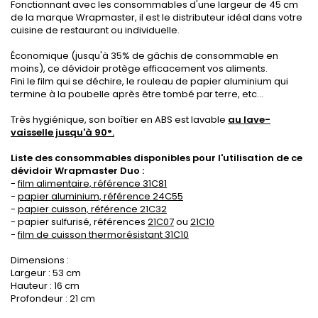
Fonctionnant avec les consommables d'une largeur de 45 cm
de la marque Wrapmaster, il est le distributeur idéal dans votre
cuisine de restaurant ou individuelle.
Économique (jusqu'à 35% de gâchis de consommable en
moins), ce dévidoir protège efficacement vos aliments.
Fini le film qui se déchire, le rouleau de papier aluminium qui
termine à la poubelle après être tombé par terre, etc...
Très hygiénique, son boîtier en ABS est lavable
au lave-
vaisselle jusqu'à 90°.
Liste des consommables disponibles pour l'utilisation de ce
dévidoir Wrapmaster Duo :
-
film alimentaire, référence 31C81
-
papier aluminium, référence 24C55
-
papier cuisson, référence 21C32
- papier sulfurisé, références
21C07
ou
21C10
-
film de cuisson thermorésistant 31C10
Dimensions :
Largeur : 53 cm
Hauteur : 16 cm
Profondeur : 21 cm