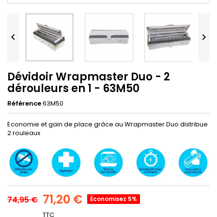


Dévidoir Wrapmaster Duo - 2
dérouleurs en 1 - 63M50
Référence
63M50
Economie et gain de place grâce au Wrapmaster Duo distribue
2 rouleaux
71,20 €
74,95 €
Économisez 5%
TTC