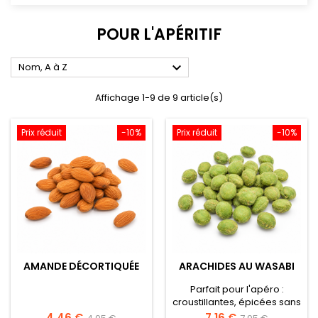
POUR L'APÉRITIF

Nom, A à Z
Affichage 1-9 de 9 article(s)
Prix réduit
-10%
Prix réduit
-10%
AMANDE DÉCORTIQUÉE
ARACHIDES AU WASABI
Parfait pour l'apéro :
croustillantes, épicées sans
être fortes, leur goût
Prix
Prix
Prix
Prix
4,46 €
7,16 €