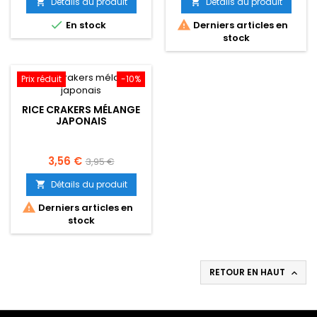
Détails du produit
Détails du produit


base
base


En stock
Derniers articles en
stock
Prix réduit
-10%
RICE CRAKERS MÉLANGE
JAPONAIS
Prix
Prix
3,56 €
3,95 €
de
Détails du produit

base

Derniers articles en
stock
RETOUR EN HAUT
