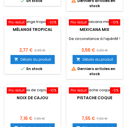


En stock
Derniers articles en
stock
Prix réduit
-30%
Prix réduit
-10%
MÉLANGE TROPICAL
MEXICANA MIX
De circonstance à l’apéritif !
Prix
Prix
Prix
Prix
2,77 €
3,56 €
3,95 €
3,95 €
de
de
Détails du produit
Détails du produit


base
base


En stock
Derniers articles en
stock
Prix réduit
-10%
Prix réduit
-5%
NOIX DE CAJOU
PISTACHE COQUE
Prix
Prix
Prix
Prix
7,16 €
7,55 €
7,95 €
7,95 €
de
de