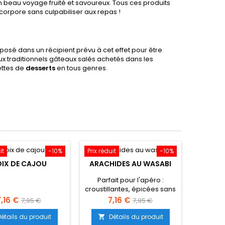
un beau voyage fruité et savoureux. Tous ces produits
incorpore sans culpabiliser aux repas !
éposé dans un récipient prévu à cet effet pour être
 aux traditionnels gâteaux salés achetés dans les
ettes de
desserts
en tous genres.
it
-10%
Prix réduit
-10%
IX DE CAJOU
ARACHIDES AU WASABI
Parfait pour l'apéro :
croustillantes, épicées sans
être fortes, leur goût
rix
Prix
Prix
Prix
7,16 €
7,16 €
7,95 €
7,95 €
réveillera vos papilles pour
de
de
un apéritif entre amis.
Détails du produit
Détails du produit
