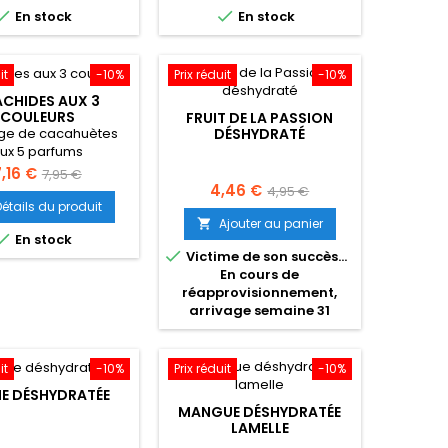
base
base


En stock
En stock
it
-10%
Prix réduit
-10%
CHIDES AUX 3
COULEURS
FRUIT DE LA PASSION
ge de cacahuètes
DÉSHYDRATÉ
ux 5 parfums
rix
Prix
7,16 €
7,95 €
Prix
Prix
4,46 €
4,95 €
de
Détails du produit
de
base
Ajouter au panier


En stock
base

Victime de son succès...
En cours de
réapprovisionnement,
arrivage semaine 31
it
-10%
Prix réduit
-10%
E DÉSHYDRATÉE
MANGUE DÉSHYDRATÉE
LAMELLE