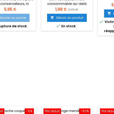
 conservateurs, ni
consommable au-delà
P
5
additifs
Prix
Prix
Prix
5,95 €
1,98 €
3,95 €

de
Ajouter au panier
Détails du produit


Victi
base

pture de stock
En stock
réap
uit
-5%
Prix réduit
-50%
Prix rédu