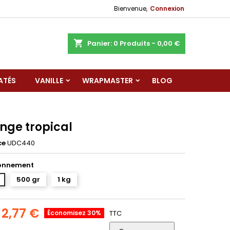
Bienvenue,
Connexion
shopping_cart
Panier:
0
Produits - 0,00 €
ATÉS
VANILLE
WRAPMASTER
BLOG
nge tropical
ce
UDC440
onnement
500 gr
1 kg
2,77 €
Économisez 30%
TTC