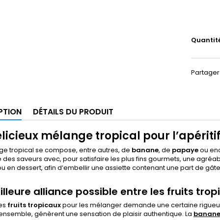
Quantit
Partager
PTION
DÉTAILS DU PRODUIT
licieux mélange tropical pour l’apéritif
ge tropical se compose, entre autres, de
banane
, de
papaye
ou en
des saveurs avec, pour satisfaire les plus fins gourmets, une agréabl
f ou en dessert, afin d’embellir une assiette contenant une part de gâ
lleure alliance possible entre les fruits tro
des
fruits tropicaux
pour les mélanger demande une certaine rigueur :
nsemble, génèrent une sensation de plaisir authentique. La
banan