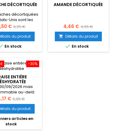
CHE DÉCORTIQUÉE
AMANDE DÉCORTIQUÉE
taches décortiquées
tats-Unis sont les
ures pistaches du
rix
Prix
Prix
Prix
,50 €
4,46 €
8,95 €
4,95 €
monde.
de
de
Détails du produit
Détails du produit

base
base


En stock
En stock
it
-30%
RAISE ENTIÈRE
ÉSHYDRATÉE
30/09/2026 mais
ommable au-delà
rix
Prix
,17 €
5,95 €
de
Détails du produit
base
niers articles en
stock