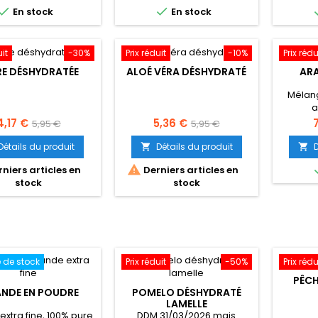
base
base


En stock
En stock
uit
-30%
Prix réduit
-10%
Prix rédu
RE DÉSHYDRATÉE
ALOÉ VÉRA DÉSHYDRATÉ
ARA
Mélan
a
rix
Prix
Prix
Prix
P
4,17 €
5,36 €
5,95 €
5,95 €
de
de
Détails du produit
Détails du produit


base
base

niers articles en
Derniers articles en
stock
stock
 de stock
Prix réduit
-50%
Prix rédu
PÊCH
NDE EN POUDRE
POMELO DÉSHYDRATÉ
LAMELLE
extra fine, 100% pure
DDM 31/03/2026 mais