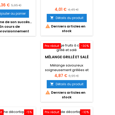
rix
Prix
,36 €
5,95 €
Prix
Prix
4,01 €
4,45 €
de
Ajouter au panier
de
base
Détails du produit

me de son succès...
base

Derniers articles en
En cours de
stock
provisionnement
Prix réduit
-30%
MÉLANGE GRILLÉ ET SALÉ
Mélange savoureux
soigneusement grillées et
légèrement salées pour un
Prix
Prix
4,87 €
6,95 €
apéritif croustillant et
de
gourmand.
Détails du produit

base

Derniers articles en
stock
it
-5%
Prix réduit
-10%