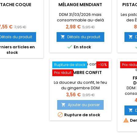
STACHE COQUE
MÉLANGE MENDIANT
PISTA
DDM 31/03/2026 mais
Les pis
consommable au-delà
des É
meille
rix
Prix
Prix
Prix
P
7,55 €
2,98 €
8
7,95 €
5,95 €
de
de
Détails du produit
Détails du produit


base
base

niers articles en
En stock
stock
Rupture de stock
-10%
Prix rédu
GINGEMBRE CONFIT
Prix réduit
F
La douceur du confit, le feu
D
DDM 
du gingembre DDM
cons
30/06/2026 mais
Prix
Prix
3,56 €
3,95 €
consommable au-delà
P
4
de
Ajouter au panier

base


Rupture de stock

Der