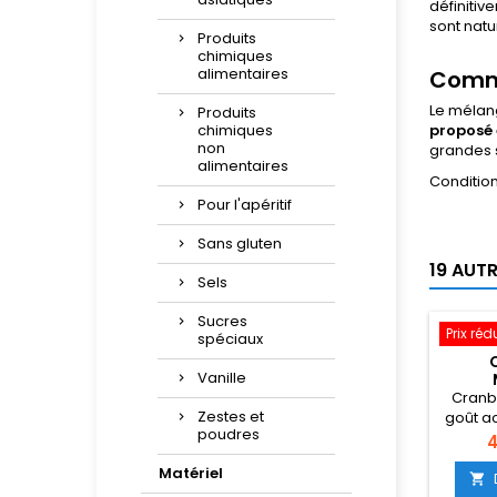
définitiv
sont natu
Produits
chimiques
alimentaires
Comme
Le mélang
Produits
chimiques
proposé 
non
grandes s
alimentaires
Condition
Pour l'apéritif
Sans gluten
19 AUT
Sels
Sucres
Prix réd
spéciaux
Vanille
Cranb
Zestes et
goût ac
poudres
sa
P
4
Matériel
