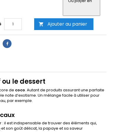
Ou payer en
Ajouter au panier
é

 ou le dessert
core de
coco
. Autant de produits assurant une parfaite
e note d’exotisme. Un mélange facile à utiliser pour
teau, par exemple.
picaux
 il est indispensable de trouver des éléments qui,
e
et son goût délicat, la papaye et sa saveur