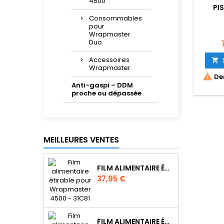
4500
PI
Consommables
pour
Wrapmaster
Duo
P
Accessoires

Wrapmaster

Der
Anti-gaspi – DDM
proche ou dépassée
MEILLEURES VENTES
FILM ALIMENTAIRE ÉTIRABLE POUR WRAPMASTER 4500 - 31C62
Prix
37,95 €
FILM ALIMENTAIRE ÉTIRABLE POUR WRAPMASTER 1000 PRO - 31C78