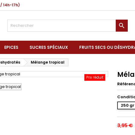
 / 14h-17h)

EPICES
SUCRES SPÉCIAUX
FRUITS SECS OU DÉSHYDR
déshydratés
Mélange tropical
Méla
Prix réduit
Référen
Conditi
250 gr
3,95 €