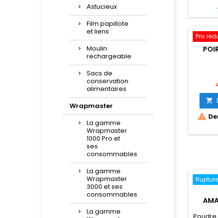
Astucieux
Film papillote
et liens
Prix réd
Moulin
POI
rechargeable
Sacs de
conservation
P
alimentaires

Wrapmaster

Der
La gamme
Wrapmaster
1000 Pro et
ses
consommables
La gamme
Wrapmaster
Rupture
3000 et ses
consommables
AMA
La gamme
Poudre 