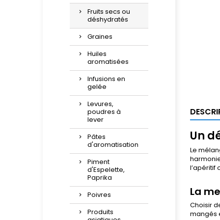
Fruits secs ou
déshydratés
Graines
Huiles
aromatisées
Infusions en
gelée
Levures,
DESCRI
poudres à
lever
Un dé
Pâtes
d'aromatisation
Le mélan
harmonie 
Piment
l’apériti
d'Espelette,
Paprika
La mei
Poivres
Choisir 
Produits
mangés e
asiatiques