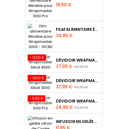
Prix
18,50 €
FILM ALIMENTAIRE ÉTIRABLE POUR WRAPMASTER 3000 - 31C63
Prix
29,95 €
- 12,00 €
DÉVIDOIR WRAPMASTER ALBAL 4500, IDÉAL RESTAURATION - 63M97
Prix
Prix
37,95 €
49,95 €
de
base
- 12,00 €
DÉVIDOIR WRAPMASTER ALBAL 3000 - 63M98
Prix
Prix
37,95 €
49,95 €
de
base
- 5,00 €
DÉVIDOIR WRAPMASTER 1000 PRO - 63M10
Prix
Prix
24,95 €
29,95 €
de
base
INFUSION EN GELÉE CITRON DE CORÉE (YUZU)
Prix
11,95 €