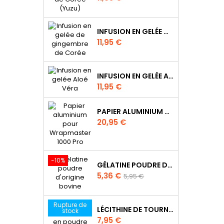
INFUSION EN GELÉE DE GINGEMBRE DE CORÉE
Prix
11,95 €
INFUSION EN GELÉE ALOÉ VÉRA
Prix
11,95 €
PAPIER ALUMINIUM POUR WRAPMASTER 1000 PRO - 34C27
Prix
20,95 €
-10%
GÉLATINE POUDRE D'ORIGINE BOVINE
Prix
Prix
5,36 €
5,95 €
de
base
Rupture de
LÉCITHINE DE TOURNESOL EN POUDRE
stock
Prix
7,95 €