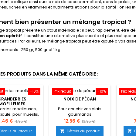
ement exotique ainsi que la noix de coco permettent, dans le palais, 
rels, riches en vitamines et nutriments et bons pour la santé : on les 
nt bien présenter un mélange tropical ?
e tropical présente un atout indéniable : il peut, rapidement, être d
en apéritif
. Il constitue une alternative plus sucrée et plus exotique
urfaces. Par ailleurs, le mélange tropical peut être ajouté à vos assi
nements : 250 gr, 500 gr et 1 kg
RES PRODUITS DANS LA MÊME CATÉGORIE :
uit
-10%
Prix réduit
-10%
Prix rédu
CRANBERRIES
NOIX DE PÉCAN
NO
MOELLEUSES
erries moelleuses,
Pour enrichir vos plats
idulé, pour mueslis,
gourmands
lades, desserts.
rix
Prix
Prix
Prix
P
,46 €
12,56 €
4,95 €
13,95 €
de
de
Détails du produit
Détails du produit

