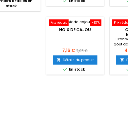

niers articles en
En stock
stock
Prix réduit
-10%
Prix rédu
NOIX DE CAJOU
C
Cranbe
goût ac
sal
Prix
Prix
Pr
7,16 €
4
7,95 €
de
Détails du produit


base

En stock