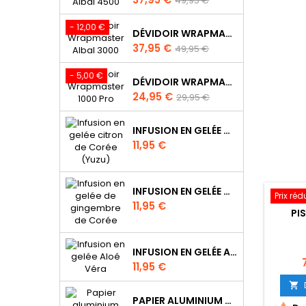
49,95 €
de
base
- 12,00 €
DÉVIDOIR WRAPMASTER ALBAL 3000 - 63M98
Prix
Prix
37,95 €
49,95 €
de
base
- 5,00 €
DÉVIDOIR WRAPMASTER 1000 PRO - 63M10
Prix
Prix
24,95 €
29,95 €
de
base
INFUSION EN GELÉE CITRON DE CORÉE (YUZU)
Prix
11,95 €
INFUSION EN GELÉE DE GINGEMBRE DE CORÉE
Prix réd
Prix
11,95 €
PI
INFUSION EN GELÉE ALOÉ VÉRA
P
Prix
11,95 €

PAPIER ALUMINIUM POUR WRAPMASTER 1000 PRO - 34C27