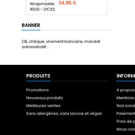
Prix
34,95 €
BANNER
CB, chèque, virement bancaire, mandat
administratif...
PRODUITS
INFORM
Promotions
A propos
Nouveaux produits
Mentions
Meilleures ventes
Nos cond
Sans allergènes, sans lacose et végan
Paiement
Frais de 
Nous con