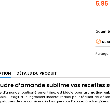
5,95
Quantit

Rupt
Partager
PTION
DÉTAILS DU PRODUIT
oudre d’amande sublime vos recettes 
e d’amande, particulièrement fine, est idéale pour
aromatiser sub
le, il s’agit d’un ingrédient incontournable pour réaliser de déli
gustatives de vos convives dès lors que vous l’ajoutez à votre gâteau