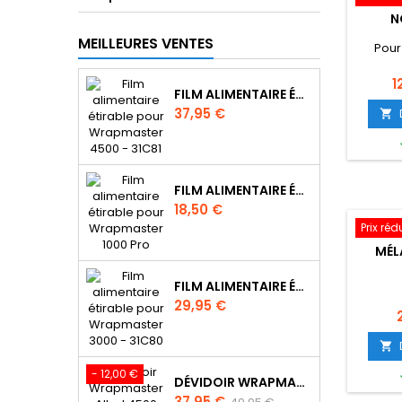
N
MEILLEURES VENTES
Pour 
Pr
1
FILM ALIMENTAIRE ÉTIRABLE POUR WRAPMASTER 4500 - 31C62
Prix
37,95 €

FILM ALIMENTAIRE ÉTIRABLE POUR WRAPMASTER 1000 PRO - 31C78
Prix
18,50 €
Prix réd
MÉL
FILM ALIMENTAIRE ÉTIRABLE POUR WRAPMASTER 3000 - 31C63
Prix
29,95 €
P

- 12,00 €
DÉVIDOIR WRAPMASTER ALBAL 4500, IDÉAL RESTAURATION - 63M97
Prix
Prix
37,95 €