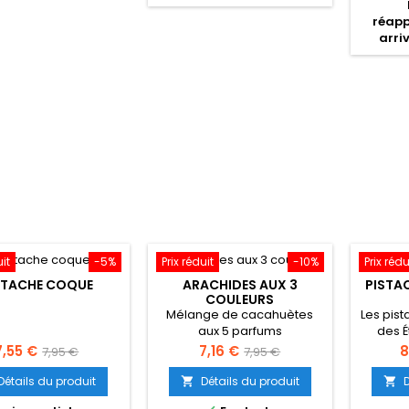
réapp
arri
uit
-5%
Prix réduit
-10%
Prix rédu
STACHE COQUE
ARACHIDES AUX 3
PISTA
COULEURS
Mélange de cacahuètes
Les pis
aux 5 parfums
des É
meille
rix
Prix
Prix
Prix
P
7,55 €
7,16 €
8
7,95 €
7,95 €
de
de
Détails du produit
Détails du produit


base
base