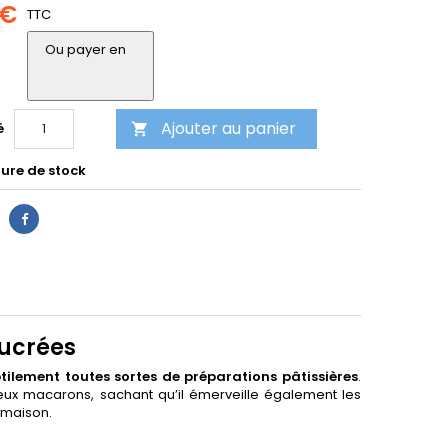
 €
TTC
Ou payer en
Ajouter au panier
é

ure de stock
sucrées
tilement toutes sortes de préparations pâtissières
.
cieux macarons, sachant qu’il émerveille également les
 maison.