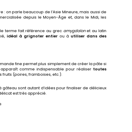
udre : on parle beaucoup de l’Asie Mineure, mais aussi de
mercialisée depuis le Moyen-Âge et, dans le Midi, les
le terme fait référence au grec
amygdalon
et au latin
cié,
idéal à grignoter entier
ou à
utiliser dans des
amande fine permet plus simplement de créer la pâte si
ent apparaît comme indispensable pour réaliser
toutes
fruits (poires, framboises, etc.).
âteau sont autant d’idées pour finaliser de délicieux
élicat est très apprécié.
s