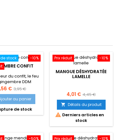
 de stock
-10%
Prix réduit
-10%
GEMBRE CONFIT
it
MANGUE DÉSHYDRATÉE
ur du confit, le feu
LAMELLE
gingembre DDM
/06/2026 mais
rix
Prix
,56 €
3,95 €
ommable au-delà
Prix
Prix
4,01 €
4,45 €
de
Ajouter au panier
de
base
Détails du produit

pture de stock
base

Derniers articles en
stock
it
-50%
Prix réduit
-10%