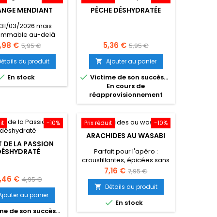
ANGE MENDIANT
PÊCHE DÉSHYDRATÉE
31/03/2026 mais
ommable au-delà
rix
Prix
Prix
Prix
,98 €
5,36 €
5,95 €
5,95 €
de
de
Détails du produit
Ajouter au panier

base
base


En stock
Victime de son succès...
En cours de
réapprovisionnement
it
-10%
Prix réduit
-10%
ARACHIDES AU WASABI
T DE LA PASSION
Parfait pour l'apéro :
DÉSHYDRATÉ
croustillantes, épicées sans
être fortes, leur goût
Prix
Prix
7,16 €
7,95 €
réveillera vos papilles pour
ix
Prix
,46 €
4,95 €
de
un apéritif entre amis.
Détails du produit

de
base
Ajouter au panier

En stock
base
me de son succès...