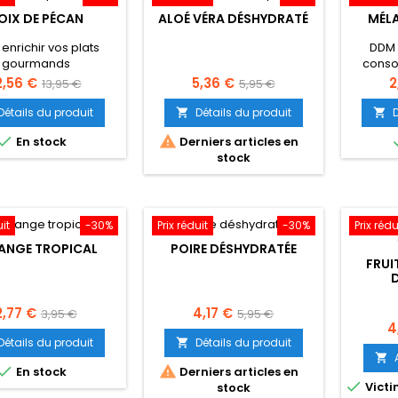
OIX DE PÉCAN
ALOÉ VÉRA DÉSHYDRATÉ
MÉL
enrichir vos plats
DDM 
gourmands
cons
ix
Prix
Prix
Prix
P
2,56 €
5,36 €
2
13,95 €
5,95 €
de
de
Détails du produit
Détails du produit


base
base


En stock
Derniers articles en
stock
uit
-30%
Prix réduit
-30%
Prix rédu
ANGE TROPICAL
POIRE DÉSHYDRATÉE
FRUI
rix
Prix
Prix
Prix
2,77 €
4,17 €
3,95 €
5,95 €
Pr
4
de
de
Détails du produit
Détails du produit

base
base



En stock
Derniers articles en

Victi
stock