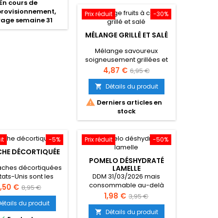
En cours de
rovisionnement,
Prix réduit
-30%
vage semaine 31
MÉLANGE GRILLÉ ET SALÉ
Mélange savoureux
soigneusement grillées et
légèrement salées pour un
Prix
Prix
4,87 €
6,95 €
apéritif croustillant et
de
gourmand.
Détails du produit

base

Derniers articles en
stock
it
-5%
Prix réduit
-50%
CHE DÉCORTIQUÉE
POMELO DÉSHYDRATÉ
taches décortiquées
LAMELLE
DDM 31/03/2026 mais
tats-Unis sont les
consommable au-delà
ures pistaches du
rix
Prix
,50 €
8,95 €
monde.
Prix
Prix
1,98 €
3,95 €
de
Détails du produit
de
base
Détails du produit
