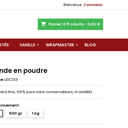
Bienvenue,
Connexion
shopping_cart
Panier:
0
Produits - 0,00 €
ATÉS
VANILLE
WRAPMASTER
BLOG
de en poudre
ce
UDC133
tra fine, 100% pure sans conservateurs, ni additifs
onnement
500 gr
1 kg