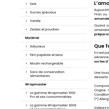
L’ama
Sels
Aujourd’h
Sucres spéciaux
l’Iran o
amandera
Vanille
Quand on
Zestes et poudres
amandul
préparat
Matériel
Que f
Astucieux
Il n’est p
Film papillote et liens
aérienne
sortes 
Moulin rechargeable
Sacs de conservation
Une touc
alimentaires
desserts.
Wrapmaster
Compositi
Origine :
La gamme Wrapmaster 1000
Condition
Pro et ses consommables
(*) Aller
La gamme Wrapmaster 3000
Valeurs n