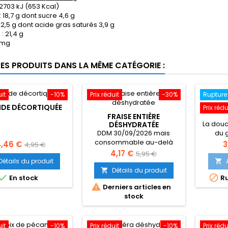
 2703 kJ (653 Kcal)
: 18,7 g dont sucre 4,6 g
 52,5 g dont acide gras saturés 3,9 g
: 21,4 g
5 mg
RES PRODUITS DANS LA MÊME CATÉGORIE :
uit
-10%
Prix réduit
-30%
Rupture
DE DÉCORTIQUÉE
GIN
Prix rédu
FRAISE ENTIÈRE
La douce
DÉSHYDRATÉE
DDM 30/09/2026 mais
du 
consommable au-delà
30
rix
Prix
P
,46 €
3
4,95 €
cons
Prix
Prix
4,17 €
5,95 €
de
Détails du produit

de
base
Détails du produit



En stock
Ru
base

Derniers articles en
stock
uit
-10%
Prix réduit
-10%
Prix rédu