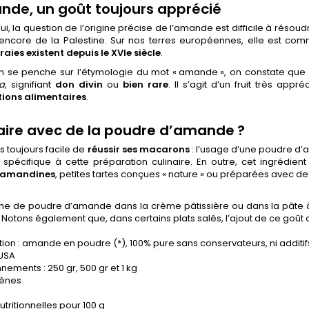
nde, un goût toujours apprécié
ui, la question de l’origine précise de l’amande est difficile à réso
u encore de la Palestine. Sur nos terres européennes, elle est com
ies existent depuis le XVIe siècle
.
 se penche sur l’étymologie du mot « amande », on constate que 
a
, signifiant
don divin
ou
bien rare
. Il s’agit d’un fruit très appré
ions alimentaires
.
aire avec de la poudre d’amande ?
as toujours facile de
réussir ses macarons
: l’usage d’une poudre d’
 spécifique à cette préparation culinaire. En outre, cet ingrédi
d’amandines
, petites tartes conçues « nature » ou préparées avec des 
he de poudre d’amande dans la crème pâtissière ou dans la pâte à g
 Notons également que, dans certains plats salés, l’ajout de ce goût d
on : amande en poudre (*), 100% pure sans conservateurs, ni additif
 USA
nements : 250 gr, 500 gr et 1 kg
gènes
utritionnelles pour 100 g