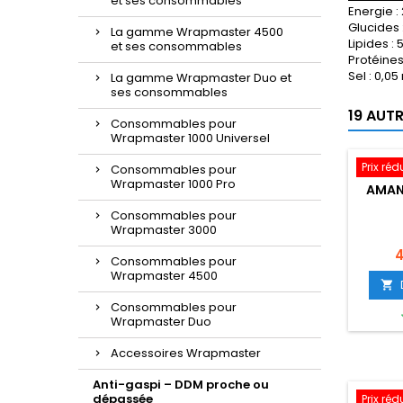
et ses consommables
Energie :
Glucides 
La gamme Wrapmaster 4500
Lipides :
et ses consommables
Protéines 
Sel : 0,0
La gamme Wrapmaster Duo et
ses consommables
19 AUT
Consommables pour
Wrapmaster 1000 Universel
Prix réd
Consommables pour
Wrapmaster 1000 Pro
AMAN
Consommables pour
Wrapmaster 3000
P
4
Consommables pour
Wrapmaster 4500

Consommables pour
Wrapmaster Duo
Accessoires Wrapmaster
Anti-gaspi – DDM proche ou
dépassée
Prix réd