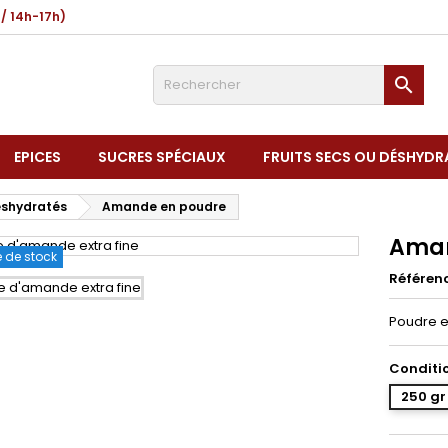
 / 14h-17h)

EPICES
SUCRES SPÉCIAUX
FRUITS SECS OU DÉSHYDR
déshydratés
Amande en poudre
Aman
 de stock
Référen
Poudre ex
Conditi
250 gr