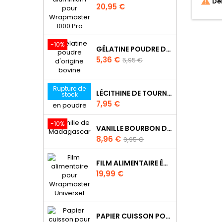

Der
Prix
20,95 €
-10%
GÉLATINE POUDRE D'ORIGINE BOVINE
Prix
Prix
5,36 €
5,95 €
de
base
Rupture de
LÉCITHINE DE TOURNESOL EN POUDRE
stock
Prix
7,95 €
-10%
VANILLE BOURBON DE MADAGASCAR
Prix
Prix
8,96 €
9,95 €
de
base
FILM ALIMENTAIRE ÉTIRABLE WRAPMASTER 30CM X 100M - UDC2017
Prix
19,99 €
PAPIER CUISSON POUR WRAPMASTER 4500 - 21C32