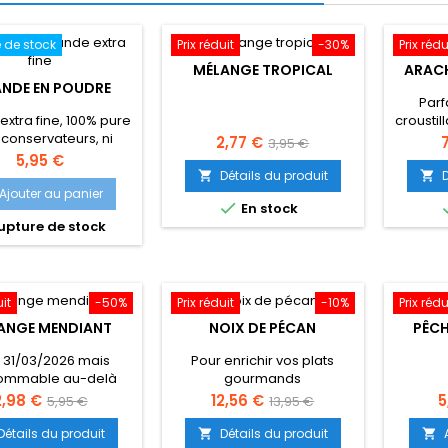
 de stock
Prix réduit
-30%
Prix rédu
MÉLANGE TROPICAL
ARACH
NDE EN POUDRE
Parf
extra fine, 100% pure
croustil
 conservateurs, ni
être
Prix
Prix
P
2,77 €
3,95 €
additifs
réveille
Prix
5,95 €
de
un ap
Détails du produit


base
Ajouter au panier

En stock
pture de stock
uit
-50%
Prix réduit
-10%
Prix rédu
ANGE MENDIANT
NOIX DE PÉCAN
PÊCH
 31/03/2026 mais
Pour enrichir vos plats
ommable au-delà
gourmands
rix
Prix
Prix
Prix
P
2,98 €
12,56 €
5
5,95 €
13,95 €
de
de
Détails du produit
Détails du produit

