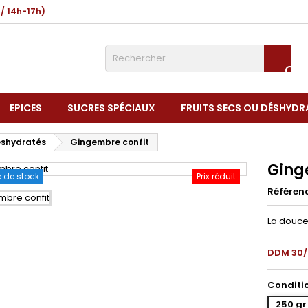
 / 14h-17h)

EPICES
SUCRES SPÉCIAUX
FRUITS SECS OU DÉSHYDR
déshydratés
Gingembre confit
Ging
 de stock
Prix réduit
Référen
La douce
DDM 30/
Conditi
250 gr