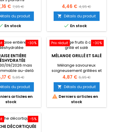
rix
Prix
Prix
Prix
7,16 €
4,46 €
7,95 €
4,95 €
de
de
Détails du produit
Détails du produit

base
base


En stock
En stock
it
-30%
Prix réduit
-30%
RAISE ENTIÈRE
MÉLANGE GRILLÉ ET SALÉ
ÉSHYDRATÉE
30/09/2026 mais
Mélange savoureux
ommable au-delà
soigneusement grillées et
légèrement salées pour un
rix
Prix
Prix
Prix
,17 €
4,87 €
5,95 €
6,95 €
apéritif croustillant et
de
de
gourmand.
Détails du produit
Détails du produit

base
base

niers articles en
Derniers articles en
stock
stock
it
-5%
CHE DÉCORTIQUÉE