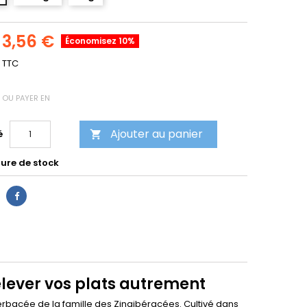
3,56 €
Économisez 10%
TTC
OU PAYER EN
Ajouter au panier
é

ure de stock
lever vos plats autrement
erbacée de la famille des Zingibéracées. Cultivé dans