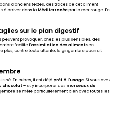
e, dans d’anciens textes, des traces de cet aliment
s à arriver dans la
Méditerranée
par la mer rouge. En
iles sur le plan digestif
ers peuvent provoquer, chez les plus sensibles, des
mbre facilite l’
assimilation des aliments
en
De plus, contre toute attente, le gingembre pourrait
gembre
siné. En cubes, il est déjà
prêt à l’usage
. Si vous avez
 chocolat
– et y incorporer des
morceaux de
ingembre se mêle particulièrement bien avec toutes les