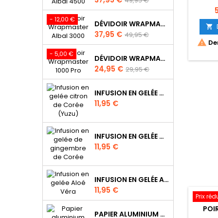
49,95 €
de
P
base
- 12,00 €
DÉVIDOIR WRAPMASTER ALBAL 3000 - 63M98

Prix
Prix
37,95 €
49,95 €

Der
de
base
- 5,00 €
DÉVIDOIR WRAPMASTER 1000 PRO - 63M10
Prix
Prix
24,95 €
29,95 €
de
base
INFUSION EN GELÉE CITRON DE CORÉE (YUZU)
Prix
11,95 €
INFUSION EN GELÉE DE GINGEMBRE DE CORÉE
Prix
11,95 €
INFUSION EN GELÉE ALOÉ VÉRA
Prix
11,95 €
Prix réd
POI
PAPIER ALUMINIUM POUR WRAPMASTER 1000 PRO - 34C27