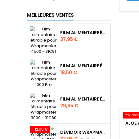
MEILLEURES VENTES
FILM ALIMENTAIRE ÉTIRABLE POUR WRAPMASTER 4500 - 31C62
Prix
37,95 €
FILM ALIMENTAIRE ÉTIRABLE POUR WRAPMASTER 1000 PRO - 31C78
Prix
18,50 €
FILM ALIMENTAIRE ÉTIRABLE POUR WRAPMASTER 3000 - 31C63
Prix
29,95 €
Prix réd
ALOÉ 
- 12,00 €
DÉVIDOIR WRAPMASTER ALBAL 4500, IDÉAL RESTAURATION - 63M97
Prix
Prix
37,95 €