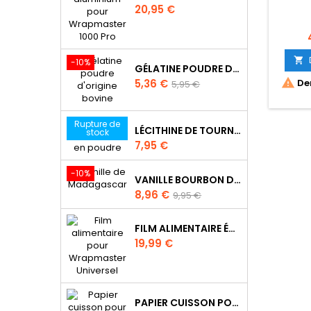
Prix
20,95 €
P

-10%
GÉLATINE POUDRE D'ORIGINE BOVINE
Prix
Prix

5,36 €
Der
5,95 €
de
base
Rupture de
LÉCITHINE DE TOURNESOL EN POUDRE
stock
Prix
7,95 €
-10%
VANILLE BOURBON DE MADAGASCAR
Prix
Prix
8,96 €
9,95 €
de
base
FILM ALIMENTAIRE ÉTIRABLE WRAPMASTER 30CM X 100M - UDC2017
Prix
19,99 €
PAPIER CUISSON POUR WRAPMASTER 4500 - 21C32