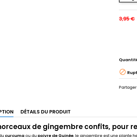
3,95 €
Quantit

Rupt
Partager
PTION
DÉTAILS DU PRODUIT
orceaux de gingembre confits, pour re
 du
curcuma
ou du
poivre de Guinée
, le gingembre est une plante h