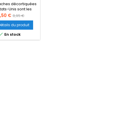
taches décortiquées
tats-Unis sont les
ures pistaches du
rix
Prix
,50 €
8,95 €
monde.
de
Détails du produit
base

En stock