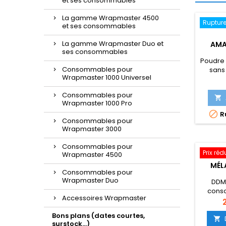
et ses consommables
La gamme Wrapmaster 4500
Rupture
et ses consommables
La gamme Wrapmaster Duo et
AMA
ses consommables
Poudre 
Consommables pour
sans
Wrapmaster 1000 Universel
Consommables pour

Wrapmaster 1000 Pro

Ru
Consommables pour
Wrapmaster 3000
Consommables pour
Prix réd
Wrapmaster 4500
MÉL
Consommables pour
Wrapmaster Duo
DDM
cons
Accessoires Wrapmaster
P
Bons plans (dates courtes,

surstock...)