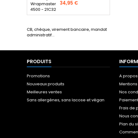
Prix
34,95 €
CB, chèque, virement bancaire, mandat
administratif...
PRODUITS
INFORM
Promotions
A propos
Nouveaux produits
Mentions
Meilleures ventes
Nos cond
Sans allergènes, sans lacose et végan
Paiement
Frais de 
Nous con
Plan du s
Comment 