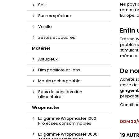
les pays 
Sels
remontant
Europe, on
Sucres spéciaux
Vanille
Enfin 
Zestes et poudres
Très souv
problèmes
Matériel
stimulant 
même pré
Astucieux
De no
Film papillote et liens
Acheté so
Moulin rechargeable
envie de
gingemb
Sacs de conservation
préparat
alimentaires
Condition
Wrapmaster
La gamme Wrapmaster 1000
DDM 30/
Pro et ses consommables
La gamme Wrapmaster 3000
19 AUT