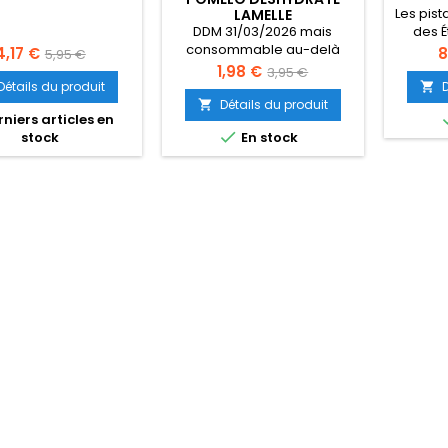
Les pis
LAMELLE
DDM 31/03/2026 mais
des É
consommable au-delà
meille
rix
Prix
P
4,17 €
8
5,95 €
Prix
Prix
1,98 €
3,95 €
de
Détails du produit

de
base
Détails du produit

niers articles en
base

En stock
stock