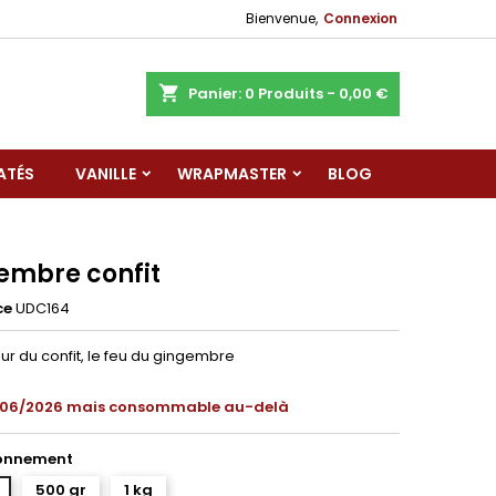
Bienvenue,
Connexion
shopping_cart
Panier:
0
Produits - 0,00 €
ATÉS
VANILLE
WRAPMASTER
BLOG
embre confit
ce
UDC164
ur du confit, le feu du gingembre
06/2026 mais consommable au-delà
onnement
500 gr
1 kg