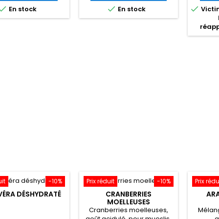
base
base



En stock
En stock
Victi
réap
uit
-10%
Prix réduit
-10%
Prix rédu
VÉRA DÉSHYDRATÉ
CRANBERRIES
ARA
MOELLEUSES
Cranberries moelleuses,
Mélan
goût acidulé, pour mueslis,
a