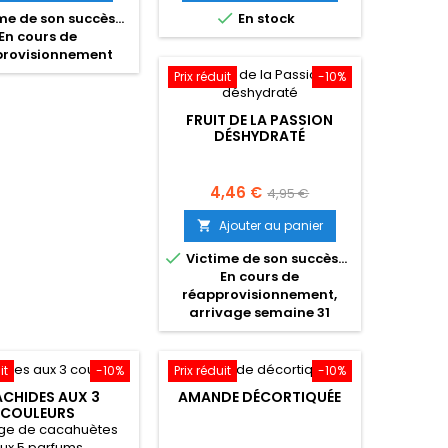
base
base

me de son succès...
En stock
En cours de
provisionnement
Prix réduit
-10%
FRUIT DE LA PASSION
DÉSHYDRATÉ
Prix
Prix
4,46 €
4,95 €
de
Ajouter au panier

base

Victime de son succès...
En cours de
réapprovisionnement,
arrivage semaine 31
it
-10%
Prix réduit
-10%
CHIDES AUX 3
AMANDE DÉCORTIQUÉE
COULEURS
ge de cacahuètes
ux 5 parfums