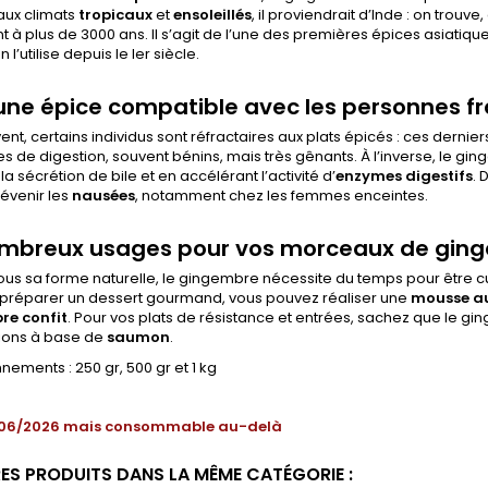
aux climats
tropicaux
et
ensoleillés
, il proviendrait d’Inde : on trouv
 à plus de 3000 ans. Il s’agit de l’une des premières épices asiatique
 l’utilise depuis le Ier siècle.
une épice compatible avec les personnes frag
ent, certains individus sont réfractaires aux plats épicés : ces derni
 de digestion, souvent bénins, mais très gênants. À l’inverse, le ginge
la sécrétion de bile et en accélérant l’activité d’
enzymes digestifs
. 
venir les
nausées
, notamment chez les femmes enceintes.
mbreux usages pour vos morceaux de gin
us sa forme naturelle, le gingembre nécessite du temps pour être cui
 préparer un dessert gourmand, vous pouvez réaliser une
mousse au
re confit
. Pour vos plats de résistance et entrées, sachez que le g
ions à base de
saumon
.
nements : 250 gr, 500 gr et 1 kg
06/2026 mais consommable au-delà
RES PRODUITS DANS LA MÊME CATÉGORIE :