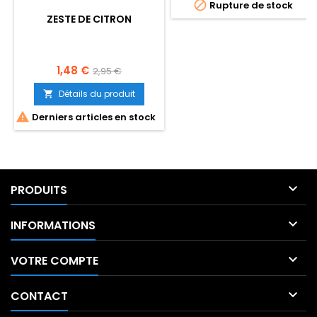

Rupture de stock
ZESTE DE CITRON
Prix
Prix
1,48 €
2,95 €
de
Détails du produit

base

Derniers articles en stock

PRODUITS

INFORMATIONS

VOTRE COMPTE

CONTACT