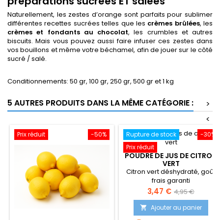
préparations sucrées ET salées
Naturellement, les zestes d’orange sont parfaits pour sublimer
différentes recettes sucrées telles que les
crèmes brûlées
, les
crèmes et fondants au chocolat
, les crumbles et autres
biscuits. Mais vous pouvez aussi faire infuser ces zestes dans
vos bouillons et même votre béchamel, afin de jouer sur le côté
sucré / salé.
Conditionnements: 50 gr, 100 gr, 250 gr, 500 gr et 1 kg
5 AUTRES PRODUITS DANS LA MÊME CATÉGORIE :
>
<
Prix réduit
-50%
Rupture de stock
-30%
Prix réduit
POUDRE DE JUS DE CITRON
VERT
Citron vert déshydraté, goût
frais garanti
Prix
Prix
3,47 €
4,95 €
de
Ajouter au panier

base