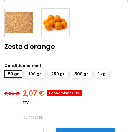
Zeste d'orange
Conditionnement
50 gr
100 gr
250 gr
500 gr
1 kg
2,07 €
2,95 €
Économisez 30%
TTC
OU PAYER EN