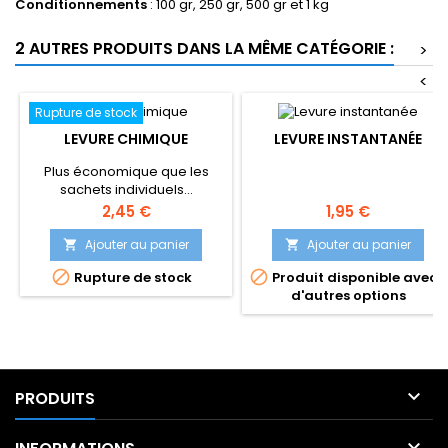
Conditionnements
: 100 gr, 250 gr, 500 gr et 1 kg
2 AUTRES PRODUITS DANS LA MÊME CATÉGORIE :
>
<
Rupture de stock
LEVURE CHIMIQUE
LEVURE INSTANTANÉE
Plus économique que les
sachets individuels...
Prix
Prix
2,45 €
1,95 €
Ajouter au panier
Ajouter au panier




Rupture de stock
Produit disponible avec
d'autres options

PRODUITS
