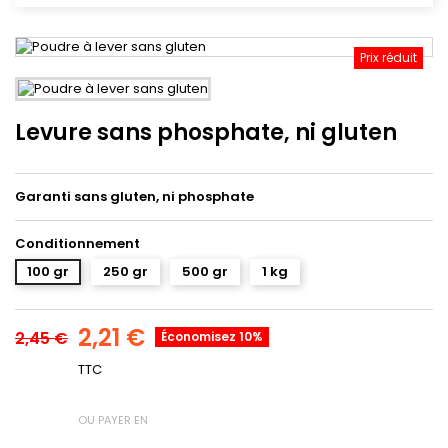
Prix réduit
Levure sans phosphate, ni gluten
Garanti sans gluten, ni phosphate
Conditionnement
100 gr
250 gr
500 gr
1 kg
2,21 €
2,45 €
Économisez 10%
TTC
OU PAYER EN