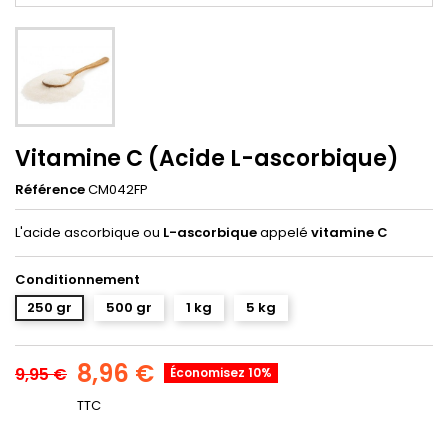
Vitamine C (Acide L-ascorbique)
Référence
CM042FP
L'acide ascorbique ou
L-ascorbique
appelé
vitamine C
Conditionnement
250 gr
500 gr
1 kg
5 kg
8,96 €
9,95 €
Économisez 10%
TTC