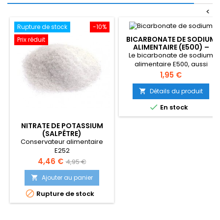
<
Rupture de stock
-10%
BICARBONATE DE SODIUM
Prix réduit
ALIMENTAIRE (E500) –
BICARBONATE DE SOUDE
Le bicarbonate de sodium
alimentaire E500, aussi
appelé bicarbonate de
Prix
1,95 €
soude, est un ingrédient
polyvalent utilisé en cuisine,
Détails du produit

en pâtisserie et pour de

En stock
nombreux usages ménagers
du quotidien.
NITRATE DE POTASSIUM
(SALPÊTRE)
Conservateur alimentaire
E252
Prix
Prix
4,46 €
4,95 €
de
Ajouter au panier

base

Rupture de stock