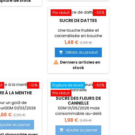
pture de stock
Prix réduit
-50%
SUCRE DE DATTES
Une touche fruitée et
caramélisée en bouche
Prix
Prix
1,48 €
2,95 €
de
Détails du produit

base

Derniers articles en
stock
it
-10%
Rupture de stock
-50%
RE À LA MENTHE
Prix réduit
SUCRE DES FLEURS DE
ur un goût de
CANNELLE
DDM 01/05/2026 mais
eurDDM 01/03/2026
consommable au-delà
consommable au-
rix
Prix
,66 €
2,95 €
delà
Prix
Prix
1,98 €
3,95 €
de
Ajouter au panier
de
base
Ajouter au panier

it disponible avec