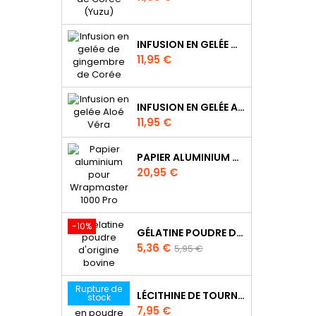
INFUSION EN GELÉE DE GINGEMBRE DE CORÉE
Prix
11,95 €
INFUSION EN GELÉE ALOÉ VÉRA
Prix
11,95 €
PAPIER ALUMINIUM POUR WRAPMASTER 1000 PRO - 34C27
Prix
20,95 €
-10%
GÉLATINE POUDRE D'ORIGINE BOVINE
Prix
Prix
5,36 €
5,95 €
de
base
Rupture de
LÉCITHINE DE TOURNESOL EN POUDRE
stock
Prix
7,95 €