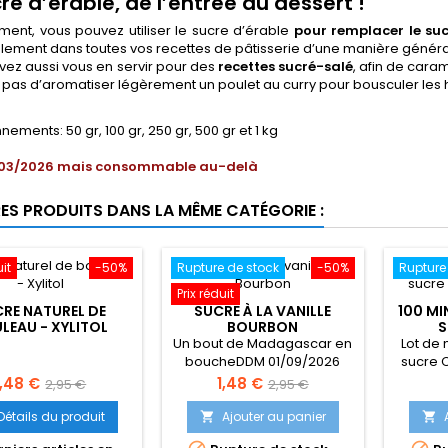
re d’érable, de l’entrée au dessert !
ment, vous pouvez utiliser le sucre d’érable
pour remplacer le suc
ement dans toutes vos recettes de pâtisserie d’une manière générale 
vez aussi vous en servir pour des
recettes sucré-salé
, afin de cara
pas d’aromatiser légèrement un poulet au curry pour bousculer les 
nements: 50 gr, 100 gr, 250 gr, 500 gr et 1 kg
03/2026 mais consommable au-delà
RES PRODUITS DANS LA MÊME CATÉGORIE :
uit
-50%
Rupture de stock
-50%
Rupture
Prix réduit
RE NATUREL DE
SUCRE À LA VANILLE
100 MI
LEAU - XYLITOL
BOURBON
S
Un bout de Madagascar en
Lot de
boucheDDM 01/09/2026
sucre 
mais consommable au-
rix
Prix
Prix
Prix
1,48 €
1,48 €
2,95 €
2,95 €
delà
de
de
Détails du produit
Ajouter au panier


base
base