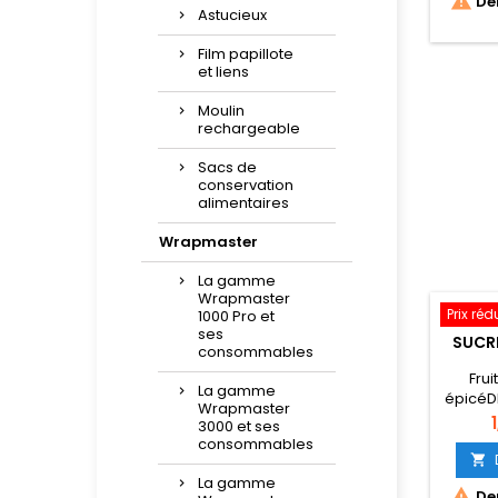

Der
Astucieux
Film papillote
et liens
Moulin
rechargeable
Sacs de
conservation
alimentaires
Wrapmaster
La gamme
Wrapmaster
Prix réd
1000 Pro et
ses
SUCR
consommables
Fru
La gamme
épicéD
Wrapmaster
cons
P
3000 et ses
consommables

La gamme

Der