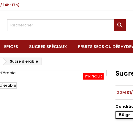
 / 14h-17h)

EPICES
SUCRES SPÉCIAUX
FRUITS SECS OU DÉSHYDR
Sucre d'érable
Sucr
Prix réduit
DDM 01
Conditi
50 gr