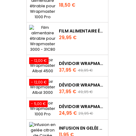
Prix
18,50 €
FILM ALIMENTAIRE ÉTIRABLE POUR WRAPMASTER 3000 - 31C63
Prix
29,95 €
- 12,00 €
DÉVIDOIR WRAPMASTER ALBAL 4500, IDÉAL RESTAURATION - 63M97
Prix
Prix
37,95 €
49,95 €
de
base
- 12,00 €
DÉVIDOIR WRAPMASTER ALBAL 3000 - 63M98
Prix
Prix
37,95 €
49,95 €
de
base
- 5,00 €
DÉVIDOIR WRAPMASTER 1000 PRO - 63M10
Prix
Prix
24,95 €
29,95 €
de
base
INFUSION EN GELÉE CITRON DE CORÉE (YUZU)
Prix
11,95 €