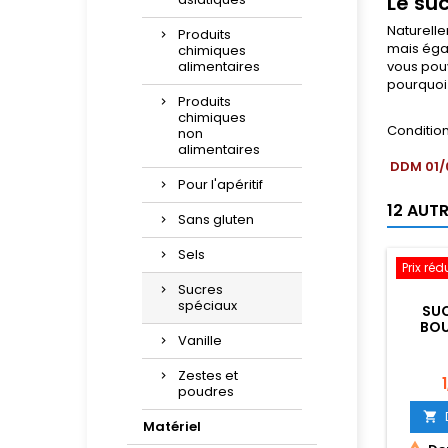
Le suc
Naturelle
Produits
mais égal
chimiques
alimentaires
vous pou
pourquoi 
Produits
chimiques
Condition
non
alimentaires
DDM 01/
Pour l'apéritif
12 AUT
Sans gluten
Sels
Prix réd
Sucres
spéciaux
SUC
BOU
Vanille
Zestes et
P
poudres

Matériel