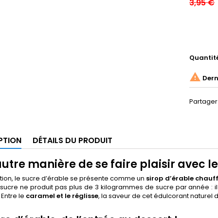
3,95 €
Quantit

Derni
Partager
PTION
DÉTAILS DU PRODUIT
utre manière de se faire plaisir avec l
ition, le sucre d’érable se présente comme un
sirop d’érable chauf
sucre ne produit pas plus de 3 kilogrammes de sucre par année : il s
 Entre le
caramel et le réglisse
, la saveur de cet édulcorant naturel 