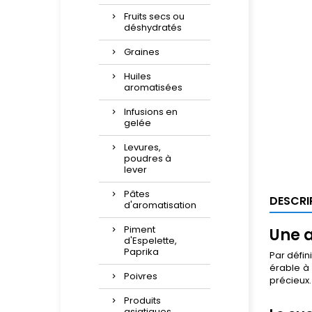
Fruits secs ou
déshydratés
Graines
Huiles
aromatisées
Infusions en
gelée
Levures,
poudres à
lever
Pâtes
DESCRI
d'aromatisation
Piment
Une a
d'Espelette,
Paprika
Par défin
érable à 
Poivres
précieux.
Produits
asiatiques