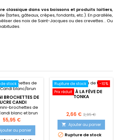
re classique dans vos boissons et produits laitiers
,
(tartes, gâteaux, crêpes, fondants, etc.). En parallèle,
méliser des noix de Saint-Jacques ou des crevettes… Ou
habitudes.
 de stock
Rupture de stock
-10%
SUCRE À LA FÈVE DE
Prix réduit
TONKA
NI BROCHETTES DE
UCRE CANDI
BLANC/BRUN
 mini-brochettes de
Candi blanc et brun
Prix
Prix
2,66 €
2,95 €
Prix
55,95 €
de
Ajouter au panier

base
Ajouter au panier

Rupture de stock