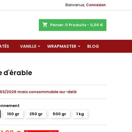
Bienvenue,
Connexion
shopping_cart
Panier:
0
Produits - 0,00 €
ATÉS
VANILLE
WRAPMASTER
BLOG
e d'érable
/03/2026 mais consommable au-delà
onnement
100 gr
250 gr
500 gr
1 kg