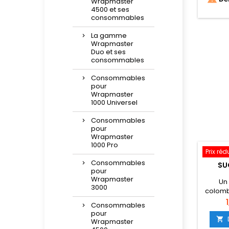
Wrapmaster
4500 et ses
consommables
La gamme
Wrapmaster
Duo et ses
consommables
Consommables
pour
Wrapmaster
1000 Universel
Consommables
pour
Wrapmaster
1000 Pro
Prix réd
Consommables
SU
pour
Wrapmaster
Un
3000
colomb
mais
P
Consommables
pour

Wrapmaster