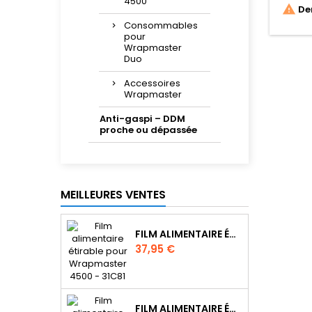
4500

Der
Consommables
pour
Wrapmaster
Duo
Accessoires
Wrapmaster
Anti-gaspi – DDM
proche ou dépassée
MEILLEURES VENTES
FILM ALIMENTAIRE ÉTIRABLE POUR WRAPMASTER 4500 - 31C62
Prix
37,95 €
FILM ALIMENTAIRE ÉTIRABLE POUR WRAPMASTER 1000 PRO - 31C78