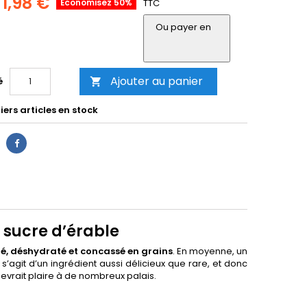
1,98 €
Économisez 50%
TTC
Ou payer en
Ajouter au panier
é

ers articles en stock
e sucre d’érable
fé, déshydraté et concassé en grains
. En moyenne, un
’agit d’un ingrédient aussi délicieux que rare, et donc
devrait plaire à de nombreux palais.