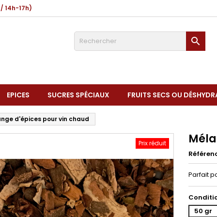
 / 14h-17h)

EPICES
SUCRES SPÉCIAUX
FRUITS SECS OU DÉSHYDR
nge d'épices pour vin chaud
Méla
Prix réduit
Référen
Parfait p
Conditi
50 gr