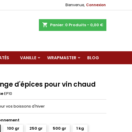
Bienvenue,
Connexion
shopping_cart
Panier:
0
Produits - 0,00 €
ATÉS
VANILLE
WRAPMASTER
BLOG
nge d'épices pour vin chaud
ce
EP10
our vos boissons d'hiver
onnement
100 gr
250 gr
500 gr
1 kg