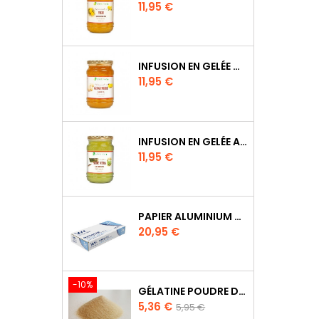
Prix
11,95 €
INFUSION EN GELÉE DE GINGEMBRE DE CORÉE
Prix
11,95 €
INFUSION EN GELÉE ALOÉ VÉRA
Prix
11,95 €
PAPIER ALUMINIUM POUR WRAPMASTER 1000 PRO - 34C27
Prix
20,95 €
-10%
GÉLATINE POUDRE D'ORIGINE BOVINE
Prix
Prix
5,36 €
5,95 €