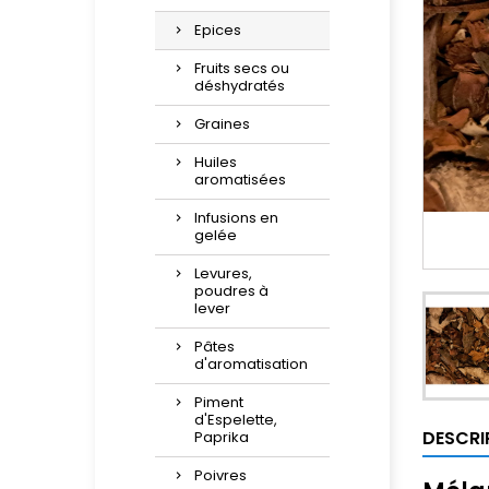
Epices
Fruits secs ou
déshydratés
Graines
Huiles
aromatisées
Infusions en
gelée
Levures,
poudres à
lever
Pâtes
d'aromatisation
Piment
d'Espelette,
DESCRI
Paprika
Poivres