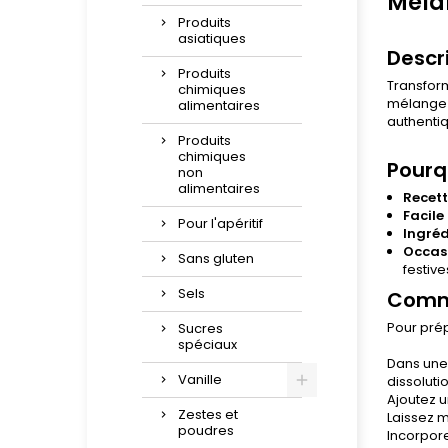
Mélan
Produits
asiatiques
Descr
Produits
Transform
chimiques
mélange i
alimentaires
authentiq
Produits
chimiques
Pourq
non
alimentaires
Recett
Facile 
Pour l'apéritif
Ingréd
Occasi
Sans gluten
festives
Sels
Comme
Pour prép
Sucres
spéciaux
Dans une 
Vanille
dissoluti
Ajoutez u
Zestes et
Laissez m
poudres
Incorpore