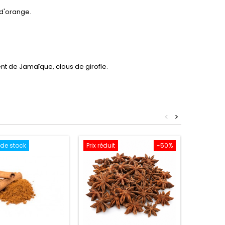
 d'orange.
t de Jamaïque, clous de girofle.
<
>
 de stock
Prix réduit
-50%
Rupture 