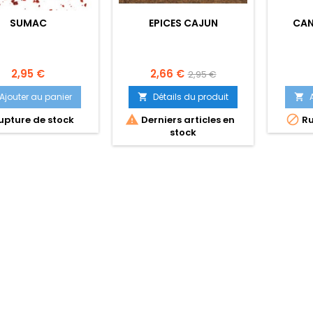
SUMAC
EPICES CAJUN
CAN
Prix
Prix
Prix
2,95 €
2,66 €
2,95 €
de
Ajouter au panier
Détails du produit


base


pture de stock
Derniers articles en
Ru
stock