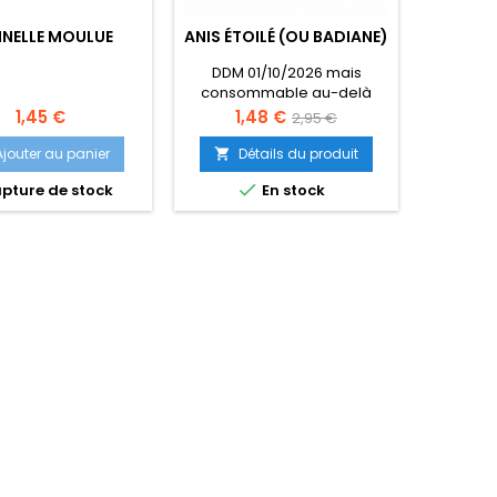
NELLE MOULUE
ANIS ÉTOILÉ (OU BADIANE)
CARD
DDM 01/10/2026 mais
consommable au-delà
Prix
Prix
Prix
1,45 €
1,48 €
2,95 €
de
Ajouter au panier
Détails du produit
A


base


pture de stock
En stock
Rup