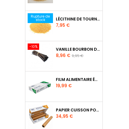
de
base
Rupture de
LÉCITHINE DE TOURNESOL EN POUDRE
stock
Prix
7,95 €
-10%
VANILLE BOURBON DE MADAGASCAR
Prix
Prix
8,96 €
9,95 €
de
base
FILM ALIMENTAIRE ÉTIRABLE WRAPMASTER 30CM X 100M - UDC2017
Prix
19,99 €
PAPIER CUISSON POUR WRAPMASTER 4500 - 21C32
Prix
34,95 €