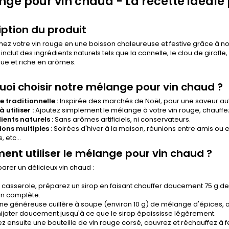
ge pour vin chaud - La recette idéale p
iption du produit
ez votre vin rouge en une boisson chaleureuse et festive grâce à n
nclut des ingrédients naturels tels que la cannelle, le clou de girofle,
ue et riche en arômes.
uoi choisir notre mélange pour vin chaud ?
e traditionnelle :
Inspirée des marchés de Noël, pour une saveur au
à utiliser :
Ajoutez simplement le mélange à votre vin rouge, chauffez
ients naturels :
Sans arômes artificiels, ni conservateurs.
ons multiples
: Soirées d'hiver à la maison, réunions entre amis ou 
, etc...
nt utiliser le mélange pour vin chaud ?
arer un délicieux vin chaud :
casserole, préparez un sirop en faisant chauffer doucement 75 g de 
on complète.
ne généreuse cuillère à soupe (environ 10 g) de mélange d'épices, o
ijoter doucement jusqu'à ce que le sirop épaississe légèrement.
z ensuite une bouteille de vin rouge corsé, couvrez et réchauffez à fe