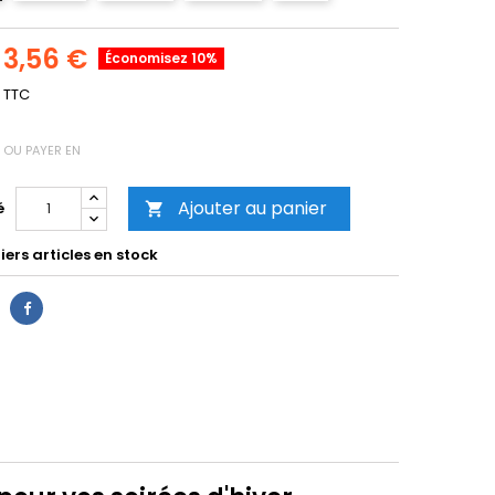
3,56 €
Économisez 10%
TTC
OU PAYER EN
Ajouter au panier
é

ers articles en stock