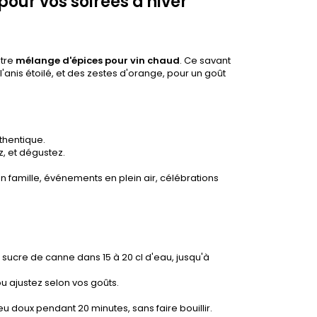
our vos soirées d'hiver
otre
mélange d'épices pour vin chaud
. Ce savant
 l'anis étoilé, et des zestes d'orange, pour un goût
thentique.
, et dégustez.
en famille, événements en plein air, célébrations
sucre de canne dans 15 à 20 cl d'eau, jusqu'à
u ajustez selon vos goûts.
u doux pendant 20 minutes, sans faire bouillir.