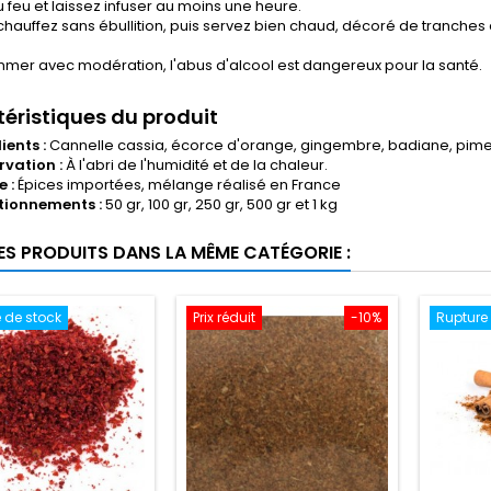
u feu et laissez infuser au moins une heure.
réchauffez sans ébullition, puis servez bien chaud, décoré de tranches
mer avec modération, l'abus d'alcool est dangereux pour la santé.
éristiques du produit
ients :
Cannelle cassia, écorce d'orange, gingembre, badiane, pimen
vation :
À l'abri de l'humidité et de la chaleur.
e :
Épices importées, mélange réalisé en France
tionnements :
50 gr, 100 gr, 250 gr, 500 gr et 1 kg
RES PRODUITS DANS LA MÊME CATÉGORIE :
 de stock
Prix réduit
-10%
Rupture