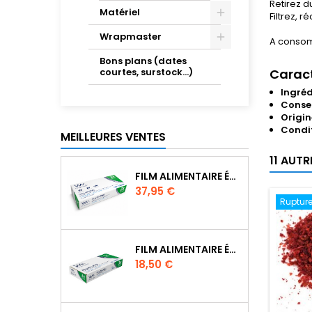
Retirez d
Matériel
Filtrez, 
Wrapmaster
A consom
Bons plans (dates
courtes, surstock...)
Caract
Ingréd
Conser
Origin
Condi
MEILLEURES VENTES
11 AUT
FILM ALIMENTAIRE ÉTIRABLE POUR WRAPMASTER 4500 - 31C62
Prix
37,95 €
Rupture
FILM ALIMENTAIRE ÉTIRABLE POUR WRAPMASTER 1000 PRO - 31C78
Prix
18,50 €