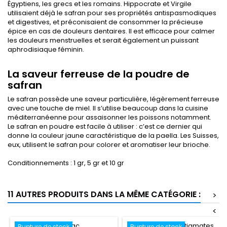
Égyptiens, les grecs et les romains. Hippocrate et Virgile
utilisaient déjà le safran pour ses propriétés antispasmodiques
et digestives, et préconisaient de consommer la précieuse
épice en cas de douleurs dentaires. Il est efficace pour calmer
les douleurs menstruelles et serait également un puissant
aphrodisiaque féminin.
La saveur ferreuse de la poudre de
safran
Le safran possède une saveur particulière, légèrement ferreuse
avec une touche de miel. Il s’utilise beaucoup dans la cuisine
méditerranéenne pour assaisonner les poissons notamment.
Le safran en poudre est facile à utiliser : c’est ce dernier qui
donne la couleur jaune caractéristique de la paella. Les Suisses,
eux, utilisent le safran pour colorer et aromatiser leur brioche.
Conditionnements : 1 gr, 5 gr et 10 gr
11 AUTRES PRODUITS DANS LA MÊME CATÉGORIE :
>
<
Rupture de stock
Rupture de stock