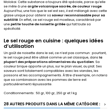
Molokai. Cette substance a toujours été spéciale, parce qu’elle
se mêle à une
argile volcanique sacrée, de couleur rouge
.
Aujourd’hui, une fois que le sel est sec, il est mélangé avec cette
glaise unique pour obtenir sa
saveur reconnaissable pour sa
subtilité
. En effet, ce sel rouge est moelleux, caractérisé par
une
petite touche de noisette grillée
qui fait toute sa
spécificité.
Le sel rouge en cuisine : quelques idées
d’utilisation
Un goût de noisette dans le sel, ce n’est pas commun : pourtant,
le sel rouge peut être utilisé comme un sel classique, dans
la
plupart des préparations alimentaires du quotidien
. Sa
couleur brique apporte un plus, sur le plan visuel, au plat. Ses
saveurs sont totalement compatibles avec les viandes, les
poissons et les accompagnements. À titre d’exemple, on notera
que sa combinaison avec les pommes de terre est
particulièrement réjouissante.
Conditionnements : 50 gr, 100 gr, 250 gr et 1 kg
28 AUTRES PRODUITS DANS LA MÊME CATÉGORIE :
>