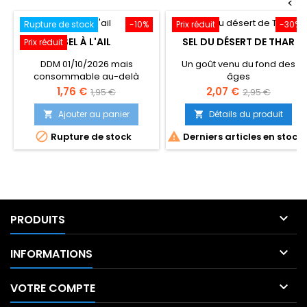
<
Rupture de stock
-10%
Prix réduit
-30%
SEL À L'AIL
SEL DU DÉSERT DE THAR
Prix réduit
DDM 01/10/2026 mais
Un goût venu du fond des
consommable au-delà
âges
Prix
Prix
Prix
Prix
1,76 €
2,07 €
1,95 €
2,95 €
de
de
Ajouter au panier
Détails du produit


base
base


Rupture de stock
Derniers articles en stock

PRODUITS

INFORMATIONS

VOTRE COMPTE