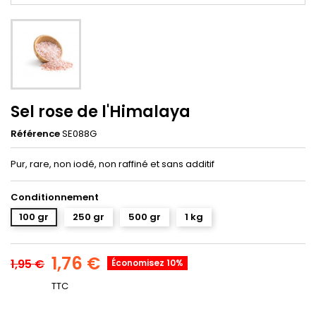
Sel rose de l'Himalaya
Référence
SE088G
Pur, rare, non iodé, non raffiné et sans additif
Conditionnement
100 gr
250 gr
500 gr
1 kg
1,76 €
1,95 €
Économisez 10%
TTC