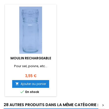
MOULIN RECHARGEABLE
Pour sel, poivre, etc...
Prix
3,55 €
Ajouter au panier


En stock
28 AUTRES PRODUITS DANS LA MÊME CATÉGORIE :
>