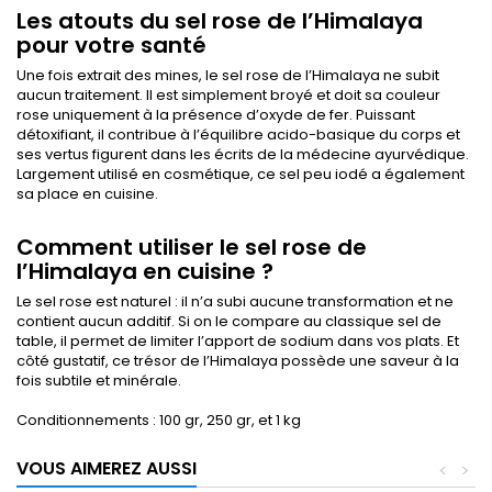
Les atouts du sel rose de l’Himalaya
pour votre santé
Une fois extrait des mines, le sel rose de l’Himalaya ne subit
aucun traitement. Il est simplement broyé et doit sa couleur
rose uniquement à la présence d’oxyde de fer. Puissant
détoxifiant, il contribue à l’équilibre acido-basique du corps et
ses vertus figurent dans les écrits de la médecine ayurvédique.
Largement utilisé en cosmétique, ce sel peu iodé a également
sa place en cuisine.
Comment utiliser le sel rose de
l’Himalaya en cuisine ?
Le sel rose est naturel : il n’a subi aucune transformation et ne
contient aucun additif. Si on le compare au classique sel de
table, il permet de limiter l’apport de sodium dans vos plats. Et
côté gustatif, ce trésor de l’Himalaya possède une saveur à la
fois subtile et minérale.
Conditionnements : 100 gr, 250 gr, et 1 kg
VOUS AIMEREZ AUSSI
<
>