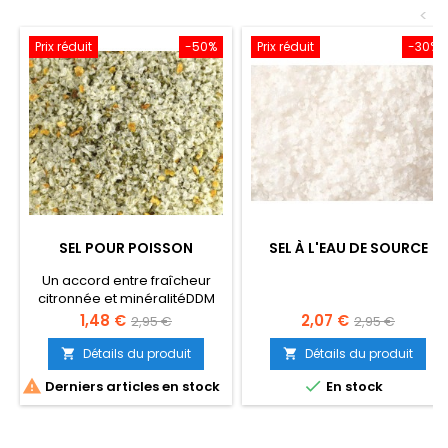
<
Prix réduit
-50%
Prix réduit
-30%
SEL POUR POISSON
SEL À L'EAU DE SOURCE
Un accord entre fraîcheur
citronnée et minéralitéDDM
01/09/2026 mais
Prix
Prix
Prix
Prix
1,48 €
2,07 €
2,95 €
2,95 €
consommable au-delà
de
de
Détails du produit
Détails du produit


base
base


Derniers articles en stock
En stock