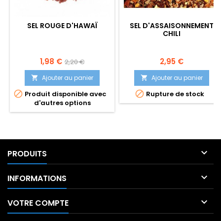
SEL ROUGE D'HAWAÏ
SEL D'ASSAISONNEMENT
CHILI
Prix
Prix
Prix
1,98 €
2,95 €
2,20 €
de
Ajouter au panier
Ajouter au panier


base


Produit disponible avec
Rupture de stock
d'autres options

PRODUITS

INFORMATIONS

VOTRE COMPTE