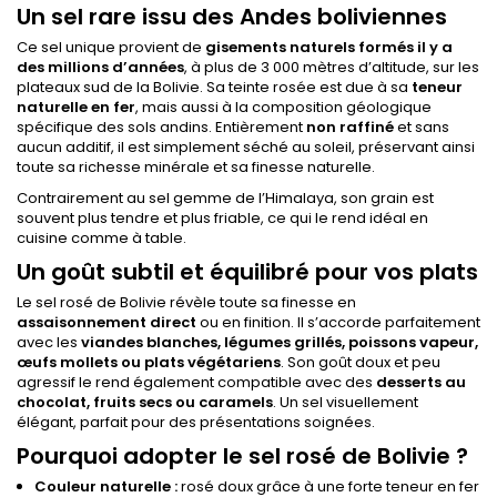
Un sel rare issu des Andes boliviennes
Ce sel unique provient de
gisements naturels formés il y a
des millions d’années
, à plus de 3 000 mètres d’altitude, sur les
plateaux sud de la Bolivie. Sa teinte rosée est due à sa
teneur
naturelle en fer
, mais aussi à la composition géologique
spécifique des sols andins. Entièrement
non raffiné
et sans
aucun additif, il est simplement séché au soleil, préservant ainsi
toute sa richesse minérale et sa finesse naturelle.
Contrairement au sel gemme de l’Himalaya, son grain est
souvent plus tendre et plus friable, ce qui le rend idéal en
cuisine comme à table.
Un goût subtil et équilibré pour vos plats
Le sel rosé de Bolivie révèle toute sa finesse en
assaisonnement direct
ou en finition. Il s’accorde parfaitement
avec les
viandes blanches, légumes grillés, poissons vapeur,
œufs mollets ou plats végétariens
. Son goût doux et peu
agressif le rend également compatible avec des
desserts au
chocolat, fruits secs ou caramels
. Un sel visuellement
élégant, parfait pour des présentations soignées.
Pourquoi adopter le sel rosé de Bolivie ?
Couleur naturelle :
rosé doux grâce à une forte teneur en fer