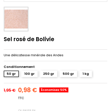
Sel rosé de Bolivie
Une délicatesse minérale des Andes
Conditionnement
50 gr
100 gr
250 gr
500 gr
1 kg
0,98 €
1,95 €
Économisez 50%
TTC
OU PAYER EN