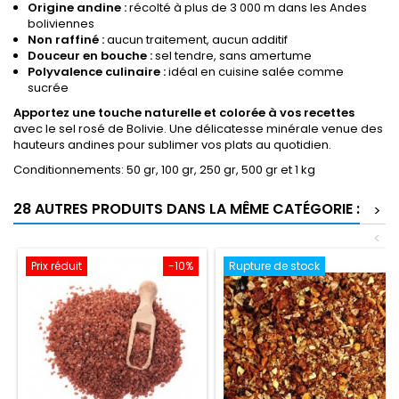
Origine andine :
récolté à plus de 3 000 m dans les Andes
boliviennes
Non raffiné :
aucun traitement, aucun additif
Douceur en bouche :
sel tendre, sans amertume
Polyvalence culinaire :
idéal en cuisine salée comme
sucrée
Apportez une touche naturelle et colorée à vos recettes
avec le sel rosé de Bolivie. Une délicatesse minérale venue des
hauteurs andines pour sublimer vos plats au quotidien.
Conditionnements: 50 gr, 100 gr, 250 gr, 500 gr et 1 kg
28 AUTRES PRODUITS DANS LA MÊME CATÉGORIE :
>
<
Prix réduit
-10%
Rupture de stock